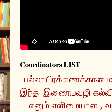
Coordinators LIST
இந்த  இணையவழி கல்வ
எனும் எளிமையான , வ