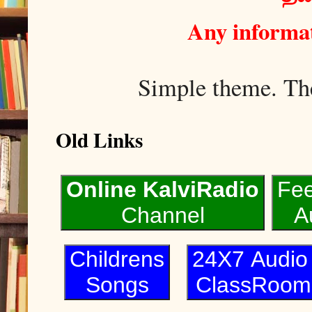
Any informat
Simple theme. T
Old Links
Online KalviRadio
Fe
Channel
A
Childrens
24X7 Audi
Songs
ClassRoom