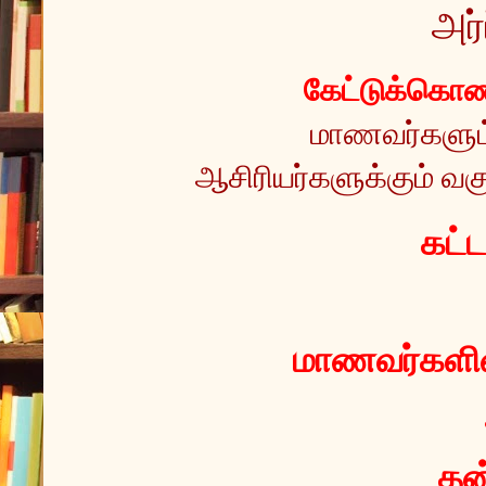
அர்
கேட்டுக்கொண்
மாணவர்களும் 
ஆசிரியர்களுக்கும் வகு
 கட்
மாணவர்களின்
தன்