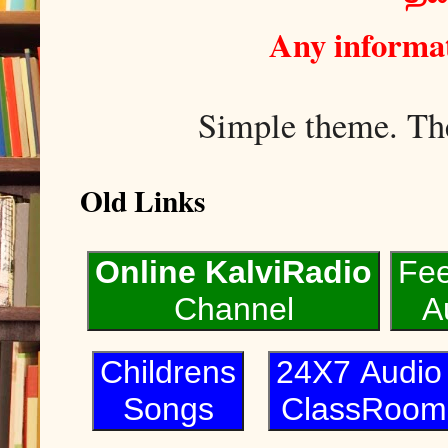
Any informat
Simple theme. T
Old Links
Online KalviRadio
Fe
Channel
A
Childrens
24X7 Audi
Songs
ClassRoom