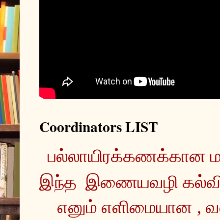
Coordinators LIST
இந்த  இணையவழி கல்வ
எனும் எளிமையான , வ