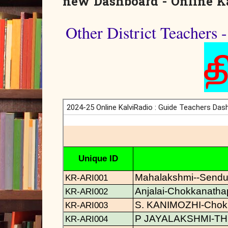
new Dashboard - Online K
Other District Teachers 
த