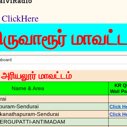
alviRadio
- ClickHere
ிருவாரூர் மாவட்ட