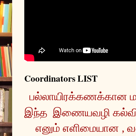
Coordinators LIST
இந்த  இணையவழி கல்வ
எனும் எளிமையான , வ