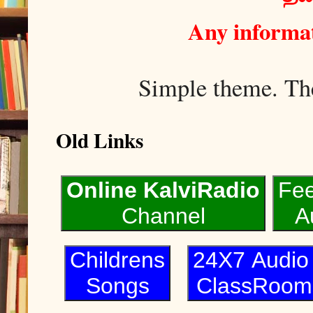
Any informat
Simple theme. T
Old Links
Online KalviRadio
Fe
Channel
A
Childrens
24X7 Audi
Songs
ClassRoom