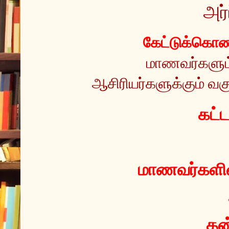
அர்
கேட்டுக்கொண்
மாணவர்களும் 
ஆசிரியர்களுக்கும் வகு
 கட்
மாணவர்களின்
தன்