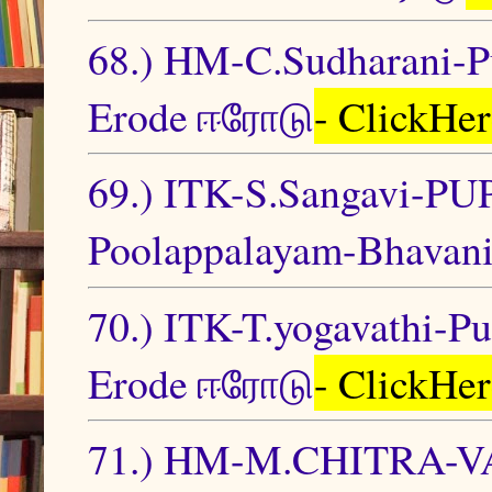
68.) HM-C.Sudharani-P
Erode ஈரோடு
- ClickHer
69.) ITK-S.Sangavi-PU
Poolappalayam-Bhavan
70.) ITK-T.yogavathi-
Erode ஈரோடு
- ClickHer
71.) HM-M.CHITRA-