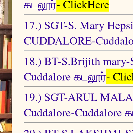
கடலூர்
- ClickHere
17.) SGT-S. Mary Hep
CUDDALORE-Cuddalor
18.) BT-S.Brijith mary
Cuddalore கடலூர்
- Cli
19.) SGT-ARUL MALAR
Cuddalore-Cuddalore க
20.) BT-S LAKSHM