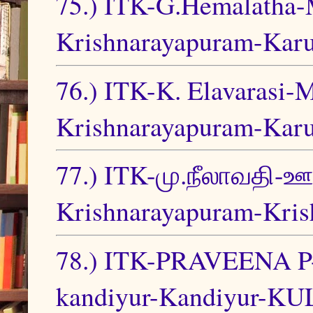
75.) ITK-G.Hemalatha-
Krishnarayapuram-Karu
76.) ITK-K. Elavarasi-
Krishnarayapuram-Karu
77.) ITK-மு.நீலாவதி-ஊ.
Krishnarayapuram-Kris
78.) ITK-PRAVEENA P-S
kandiyur-Kandiyur-KU