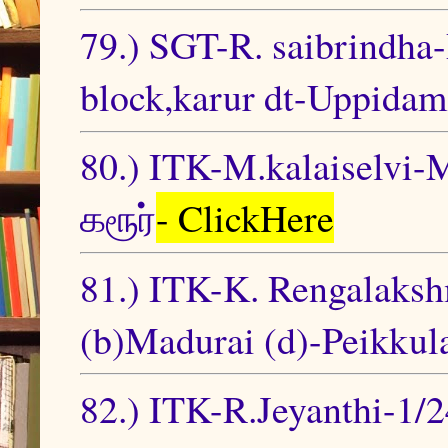
79.) SGT-R. saibrindha-
block,karur dt-Uppidam
80.) ITK-M.kalaiselvi-
கரூர்
- ClickHere
81.) ITK-K. Rengalaksh
(b)Madurai (d)-Peikku
82.) ITK-R.Jeyanthi-1/2