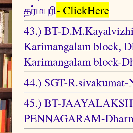
தர்மபுரி
- ClickHere
43.) BT-D.M.Kayalvizh
Karimangalam block, D
Karimangalam block-Dha
44.) SGT-R.sivakumat-
45.) BT-JAAYALAK
PENNAGARAM-Dharmapu