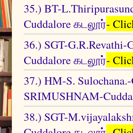
35.) BT-L.Thiripurasun
Cuddalore கடலூர்
- Cli
36.) SGT-G.R.Revat
Cuddalore கடலூர்
- Cli
37.) HM-S. Sulocha
SRIMUSHNAM-Cuddalo
38.) SGT-M.vijayalak
Cuddalore கடலூர்
- Cli