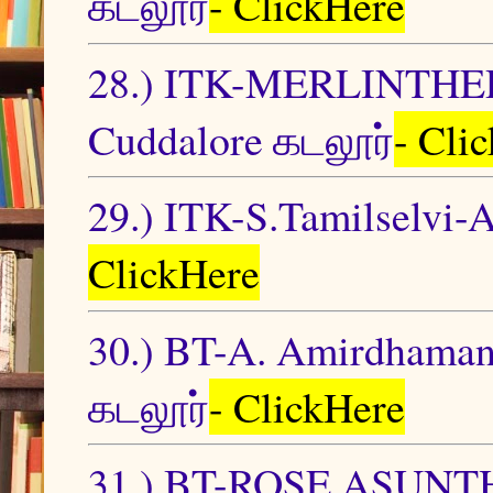
கடலூர்
- ClickHere
28.) ITK-MERLINTH
Cuddalore கடலூர்
- Cli
29.) ITK-S.Tamilselvi
ClickHere
30.) BT-A. Amirdha
கடலூர்
- ClickHere
31.) BT-ROSE ASU