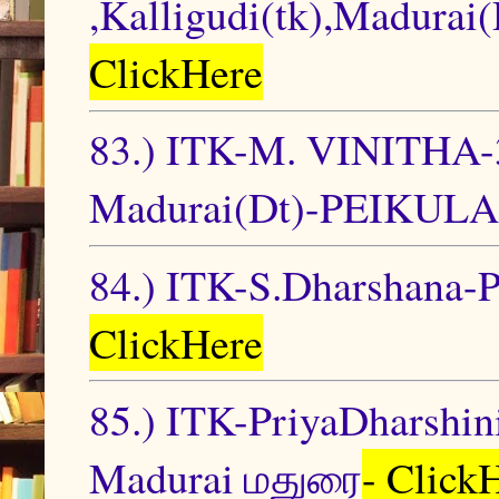
,Kalligudi(tk),Madurai
ClickHere
83.) ITK-M. VINITHA-3/3
Madurai(Dt)-PEIKUL
84.) ITK-S.Dharshana-
ClickHere
85.) ITK-PriyaDhar
Madurai மதுரை
- Click