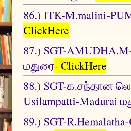
86.) ITK-M.malini-
ClickHere
87.) SGT-AMUDHA.M
மதுரை
- ClickHere
88.) SGT-க.சந்தான லெட்
Usilampatti-Madurai ம
89.) SGT-R.Hemalatha-G