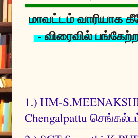
மாவட்டம் வாரியாக க
- விரைவில் பங்கேற
1.) HM-S.MEENAKSH
Chengalpattu செங்கல்பட