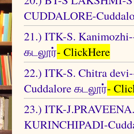
CUDDALORE-Cuddalor
21.) ITK-S. Kanimozhi
கடலூர்
- ClickHere
22.) ITK-S. Chitra
Cuddalore கடலூர்
- Cli
23.) ITK-J.PRAVEENA
KURINCHIPADI-Cuddal