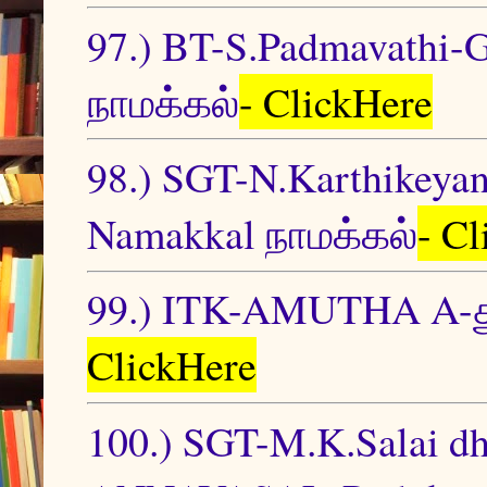
97.) BT-S.Padmavathi
நாமக்கல்
- ClickHere
98.) SGT-N.Karthikeya
Namakkal நாமக்கல்
- C
99.) ITK-AMUTHA A-தூ
ClickHere
100.) SGT-M.K.Sala