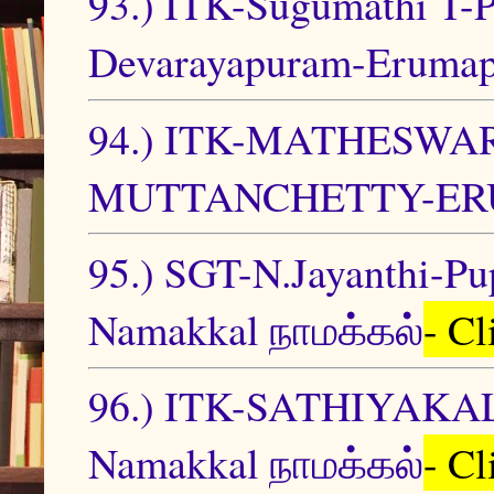
93.) ITK-Sugumathi T
Devarayapuram-Erumap
94.) ITK-MATHESWA
MUTTANCHETTY-ERUM
95.) SGT-N.Jayanthi-Pu
Namakkal நாமக்கல்
- C
96.) ITK-SATHIYAK
Namakkal நாமக்கல்
- C