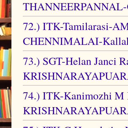
THANNEERPANNAL-C
72.) ITK-Tamilara
CHENNIMALAI-Kallakur
73.) SGT-Helan Janc
KRISHNARAYAPUARAM
74.) ITK-Kanimozh
KRISHNARAYAPUARAM