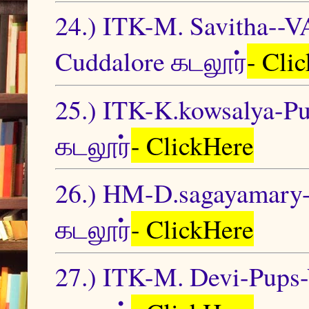
24.) ITK-M. Savith
Cuddalore கடலூர்
- Cli
25.) ITK-K.kowsalya-P
கடலூர்
- ClickHere
26.) HM-D.sagayamary-
கடலூர்
- ClickHere
27.) ITK-M. Devi-Pups