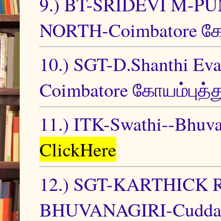
9.) BT-SRIDEVI M-
NORTH-Coimbatore கோய
10.) SGT-D.Shanthi Ev
Coimbatore கோயம்புத்த
11.) ITK-Swathi--Bhuv
ClickHere
12.) SGT-KARTHICK
BHUVANAGIRI-Cuddal