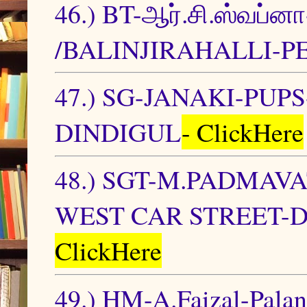
46.) BT-ஆர்.சி.ஸ்வப
/BALINJIRAHALLI-PE
47.) SG-JANAKI-PU
DINDIGUL
- ClickHere
48.) SGT-M.PADMAV
WEST CAR STREET-DI
ClickHere
49.) HM-A.Faizal-Palan