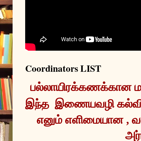
Coordinators LIST
இந்த  இணையவழி கல்வ
எனும் எளிமையான , வ
அர்