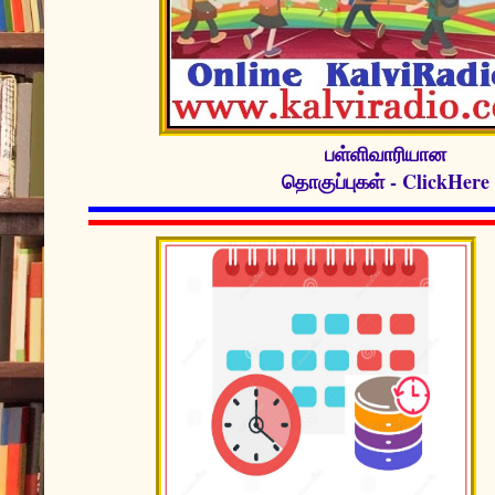
பள்ளிவாரியான
தொகுப்புகள் - ClickHere