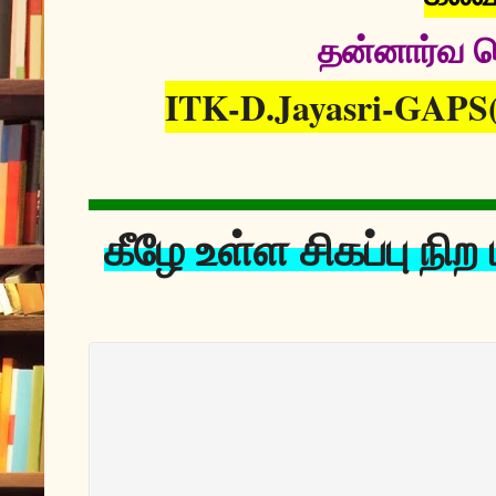
தன்னார்வ ச
ITK-D.Jayasri-GAPS(
கீழே உள்ள சிகப்பு நி