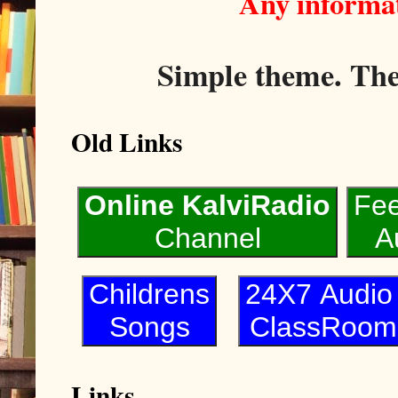
Any informat
Simple theme. Th
Old Links
Online KalviRadio
Fe
Channel
A
Childrens
24X7 Audi
Songs
ClassRoom
Links