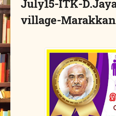
July15-ITK-D.Jay
village-Marakkana