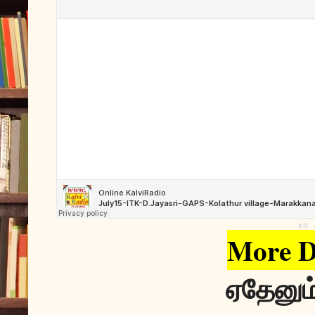
KR
·
More D
ஏதேனும