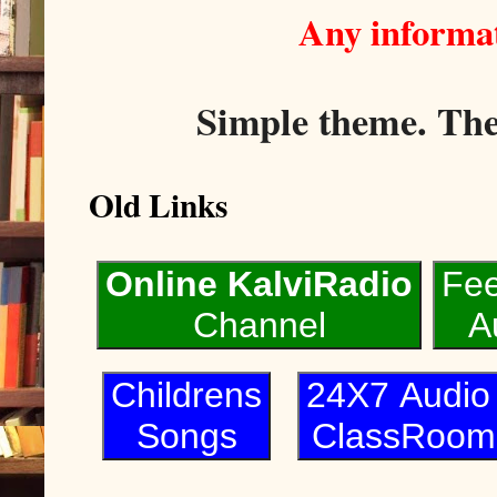
Any informat
Simple theme. Th
Old Links
Online KalviRadio
Fe
Channel
A
Childrens
24X7 Audi
Songs
ClassRoom