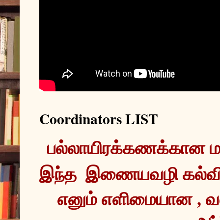
Coordinators LIST
இந்த  இணையவழி கல்வ
எனும் எளிமையான , வ