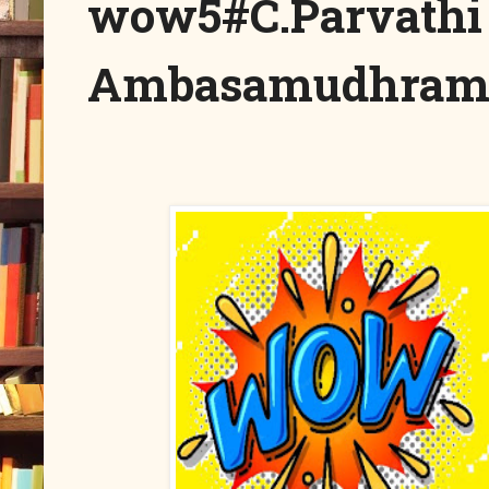
wow5#C.Parvathi
Ambasamudhram -