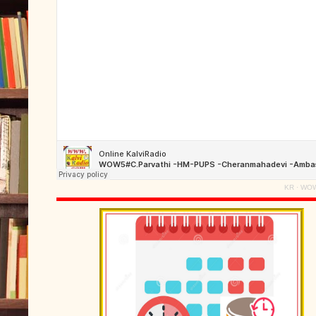
KR
·
WOW5