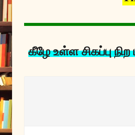
கீழே உள்ள சிகப்பு நி