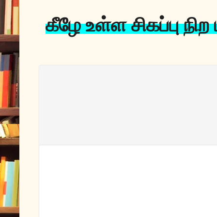
கீழே உள்ள சிகப்பு நி