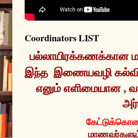
Coordinators LIST
இந்த  இணையவழி கல்வ
எனும் எளிமையான , வ
அர்
கேட்டுக்கொண்
மாணவர்களும் 