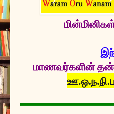
மின்மினிகள்
இந்
மாணவர்களின் தன்னா
ஊ.ஒ.ந.நி.ப