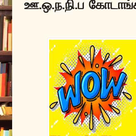
ஊ.ஒ.ந.நி.ப கோடாங்கி