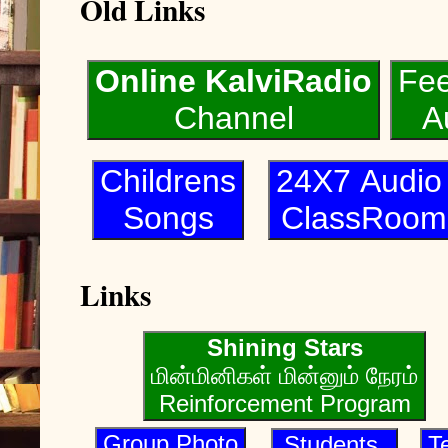
Old Links
Online KalviRadio
Fe
Channel
A
Childrens
24X7 Audi
Songs
ClassRoom
Links
Shining Stars
மின்மினிகள் மின்னும் நேரம்
Reinforcement Program
Group Photo
Students
T