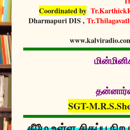
T
Coordinated by
Tr.Karthick
Dharmapuri DIS ,
Tr.Thilagavat
www.kalviradio.co
மின்மினி
தன்னார்வ
SGT-M.R.S.She
கீழே உள்ள சிகப்பு நி