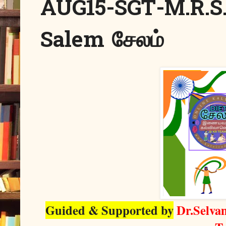
AUG15-SGT-M.R.S
Salem சேலம்
Guided & Supported by
Dr.Selva