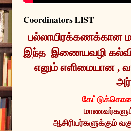
Coordinators LIST
இந்த  இணையவழி கல்வ
எனும் எளிமையான , வ
அர்
கேட்டுக்கொண்
மாணவர்களும் 
ஆசிரியர்களுக்கும் வகு