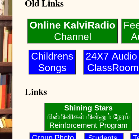
Old Links
Online KalviRadio
Fe
Channel
A
Childrens
24X7 Audi
Songs
ClassRoom
Links
Shining Stars
மின்மினிகள் மின்னும் நேரம்
Reinforcement Program
Group Photo
Students
T