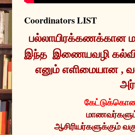
Coordinators LIST
இந்த  இணையவழி கல்வ
எனும் எளிமையான , வ
அர்
கேட்டுக்கொண்
மாணவர்களும் 
ஆசிரியர்களுக்கும் வகு