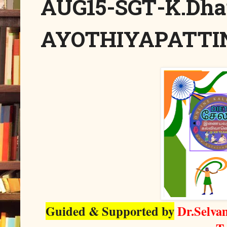
AUG15-SGT-K.Dh
AYOTHIYAPATTIN
Guided & Supported by
Dr.Selva