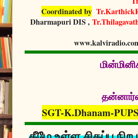
T
Coordinated by
Tr.Karthick
Dharmapuri DIS ,
Tr.Thilagavat
www.kalviradio.co
மின்மினி
தன்னார்வ
SGT-K.Dhanam-PUPS
கீழே உள்ள சிகப்பு நி