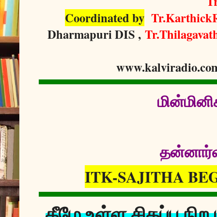
T
Coordinated by
Tr.Karthick
Dharmapuri DIS ,
Tr.Thilagavat
www.kalviradio.co
மின்மினி
தன்னார்வ
ITK-SAJITHA BEG
கீழே உள்ள சிகப்பு நி