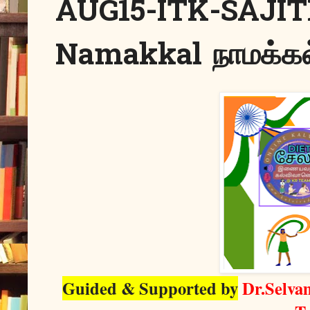
AUG15-ITK-SAJI
Namakkal நாமக்கல
Guided & Supported by
Dr.Selva