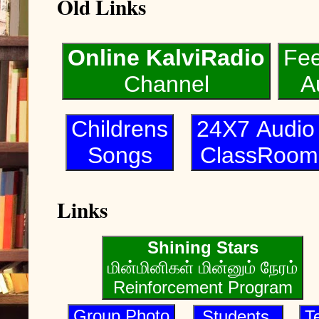
Old Links
Online KalviRadio
Fe
Channel
A
Childrens
24X7 Audi
Songs
ClassRoom
Links
Shining Stars
மின்மினிகள் மின்னும் நேரம்
Reinforcement Program
Group Photo
Students
T