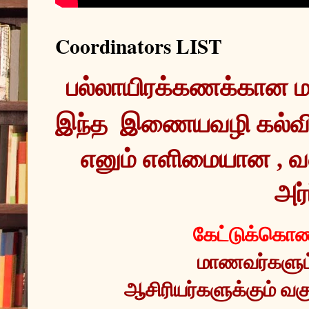
Coordinators LIST
இந்த  இணையவழி கல்வ
எனும் எளிமையான , வ
அர்
கேட்டுக்கொண்
மாணவர்களும் 
ஆசிரியர்களுக்கும் வகு