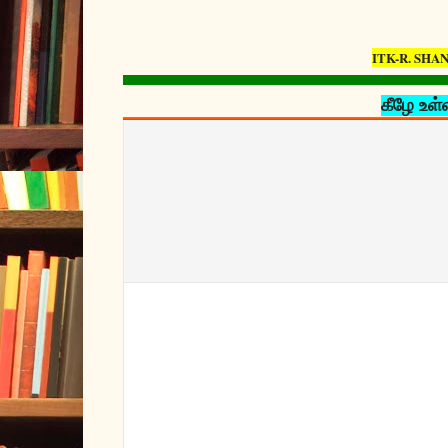
ITK-R. SHAN
கீழே உள்