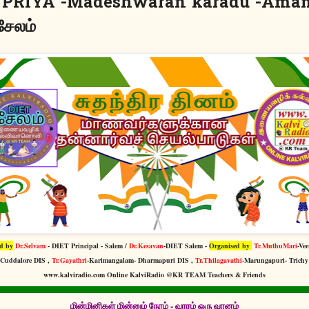
PRIYA -Madeshwaran karadu -Amani
ேலம்
d by
Dr.Selvam
- DIET Principal - Salem /
Dr.Kesavan
-DIET Salem -
Organised by
Tr.MuthuMari
-Ve
 Cuddalore DIS ,
Tr.Gayathri
-Karimangalam- Dharmapuri DIS ,
Tr.Thilagavathi
-Marungapuri- Trichy
www.kalviradio.com Online KalviRadio @KR TEAM Teachers & Friends
மின்மினிகள் மின்னும் நேரம் - வாரம் ஒரு வானம்