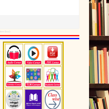
lem சேலம்