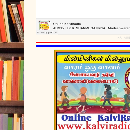
KR
·
AUG1