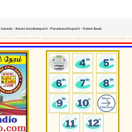
5-ITK-R. SHANMUGA PRIYA -Madeshwaran karadu -Amani kondlampatti -Panamarathupatti -Sa