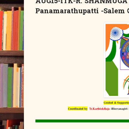
AUG15-ITK-R. SHANMUGA 
Panamarathupatti -Salem ச
Guided & Supporte
Coordinated by
Tr.KarthickRaja
-Bhuvanagiri-