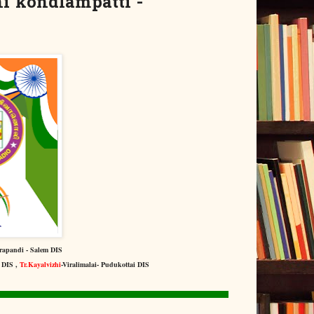
 kondlampatti -
erapandi - Salem DIS
 DIS ,
Tr.Kayalvizhi
-Viralimalai- Pudukottai DIS