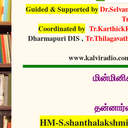
Guided & Supported by
Dr.Selva
T
Coordinated by
Tr.Karthick
Dharmapuri DIS ,
Tr.Thilagavat
www.kalviradio.co
மின்மினி
தன்னார்வ
HM-S.shanthalakshmi