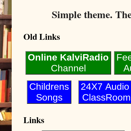
Simple theme. Th
Old Links
Online KalviRadio
Fe
Channel
A
Childrens
24X7 Audi
Songs
ClassRoom
Links