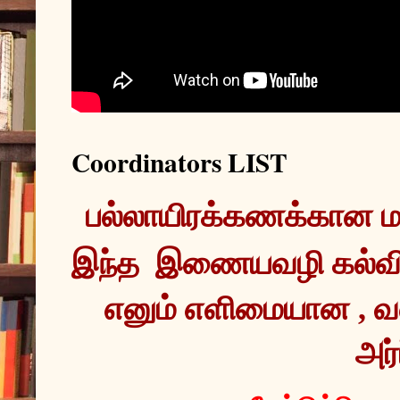
Coordinators LIST
இந்த  இணையவழி கல்வ
எனும் எளிமையான , வ
அர்