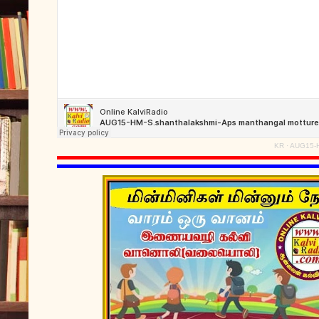
KR
·
AUG15-H