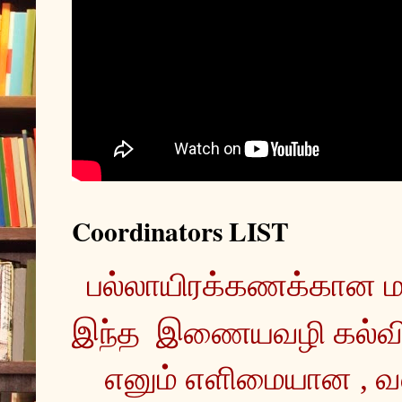
Coordinators LIST
இந்த  இணையவழி கல்வ
எனும் எளிமையான , வ