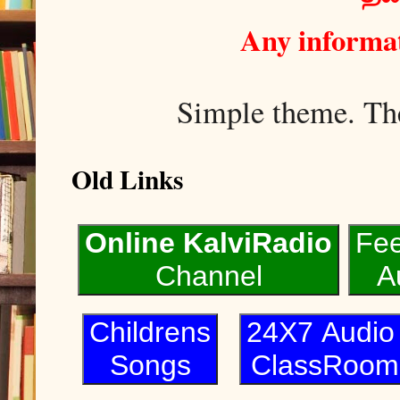
Any informat
Simple theme. T
Old Links
Online KalviRadio
Fe
Channel
A
Childrens
24X7 Audi
Songs
ClassRoom