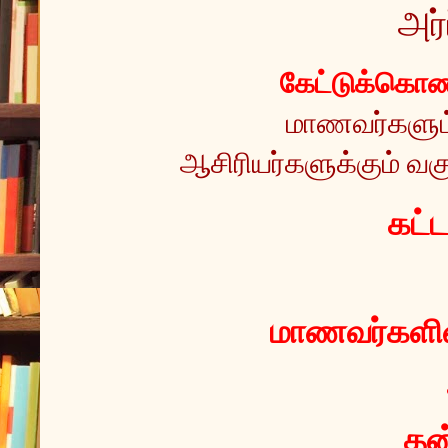
அர்
கேட்டுக்கொண்
மாணவர்களும் 
ஆசிரியர்களுக்கும் வகு
 கட்
மாணவர்களின்
தன்