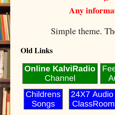
Any informat
Simple theme. T
Old Links
Online KalviRadio
Fe
Channel
A
Childrens
24X7 Audi
Songs
ClassRoom