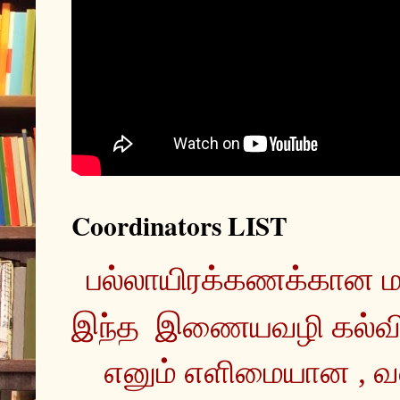
Coordinators LIST
இந்த  இணையவழி கல்வ
எனும் எளிமையான , வ