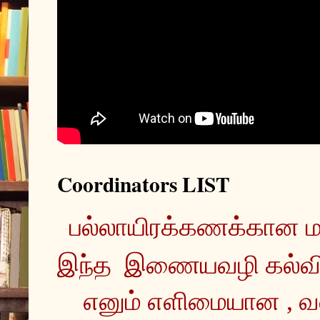
Coordinators LIST
இந்த  இணையவழி கல்வ
எனும் எளிமையான , வ