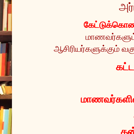
அர்
கேட்டுக்கொண்
மாணவர்களும் 
ஆசிரியர்களுக்கும் வகு
 கட்
மாணவர்களின்
தன்