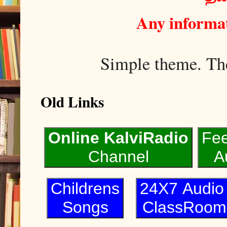
Any informat
Simple theme. T
Old Links
Online KalviRadio
Fe
Channel
A
Childrens
24X7 Audi
Songs
ClassRoom