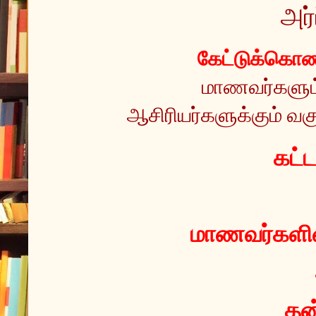
அர்
கேட்டுக்கொண்
மாணவர்களும் 
ஆசிரியர்களுக்கும் வகு
 கட்
மாணவர்களின்
தன்