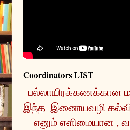
Coordinators LIST
இந்த  இணையவழி கல்வ
எனும் எளிமையான , வ