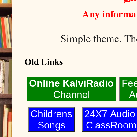
Any informat
Simple theme. T
Old Links
Online KalviRadio
Fe
Channel
A
Childrens
24X7 Audi
Songs
ClassRoom