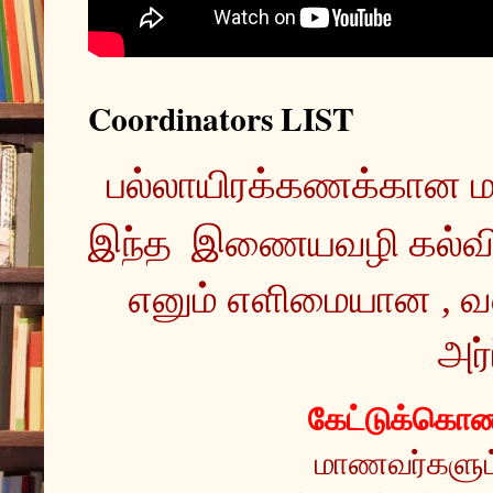
Coordinators LIST
இந்த  இணையவழி கல்வ
எனும் எளிமையான , வ
அர்
கேட்டுக்கொண்
மாணவர்களும் 