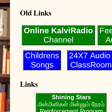
Old Links
Online KalviRadio
Fe
Channel
A
Childrens
24X7 Audi
Songs
ClassRoom
Links
Shining Stars
மின்மினிகள் மின்னும் நேரம்
Reinforcement Program