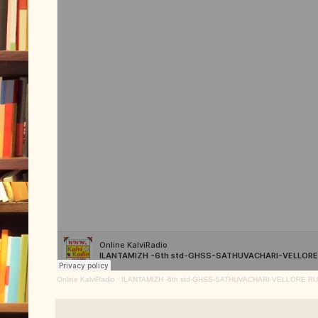
Online KalviRadio
·
ILANTAMIZH -6th std-GHSS-SATHUVACHARI-VELLORE RU