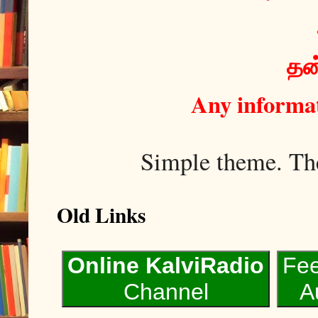
தன்
Any informat
Simple theme. T
Old Links
Online KalviRadio
Fe
Channel
A