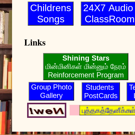
Childrens
24X7 Audi
Songs
ClassRoom
Links
Shining Stars
மின்மினிகள் மின்னும் நேரம்
Reinforcement Program
Group Photo
Students
T
Gallery
PostCards
புத்தகத்தேனீக