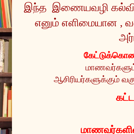
இந்த  இணையவழி கல்வ
எனும் எளிமையான , வ
அர்
கேட்டுக்கொண்
மாணவர்களும் 
ஆசிரியர்களுக்கும் வகு
 கட்
மாணவர்களின்