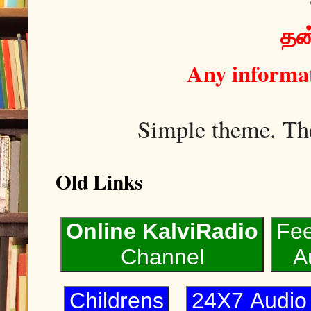
தன்
Any informat
Simple theme. T
Old Links
Online KalviRadio
Fe
Channel
A
Childrens
24X7 Audi