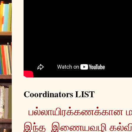
Coordinators LIST
இந்த  இணையவழி கல்வ