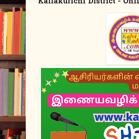
Kallakurichi District - On