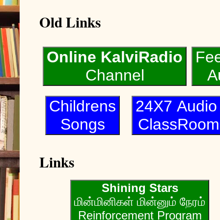
Old Links
Online KalviRadio
Fe
Channel
A
Childrens
24X7 Audi
Songs
ClassRoom
Links
Shining Stars
மின்மினிகள் மின்னும் நேரம்
Reinforcement Program