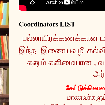
Coordinators LIST
இந்த  இணையவழி கல்வ
எனும் எளிமையான , வ
அர்
கேட்டுக்கொண்
மாணவர்களும் 