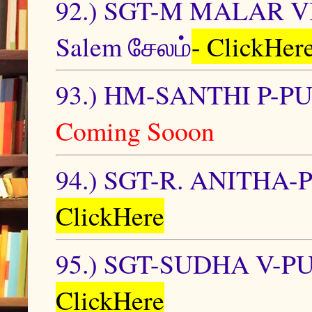
92.) SGT-M MALAR
Salem சேலம்
- ClickHer
93.) HM-SANTHI P-P
Coming Sooon
94.) SGT-R. ANITHA
ClickHere
95.) SGT-SUDHA V-P
ClickHere