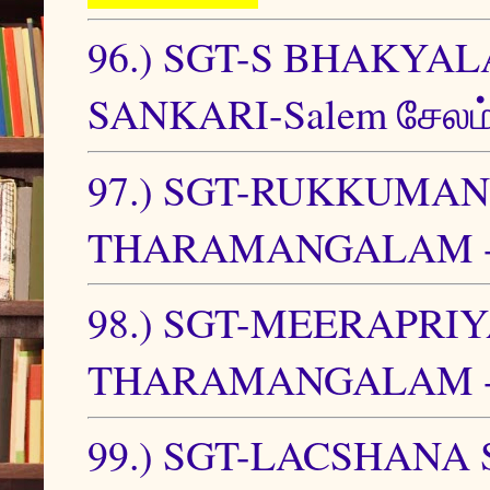
96.) SGT-S BHAKYA
SANKARI-Salem சேலம
97.) SGT-RUKKUMAN
THARAMANGALAM -S
98.) SGT-MEERAPRI
THARAMANGALAM -S
99.) SGT-LACSHANA