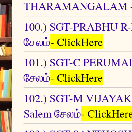
THARAMANGALAM -S
100.) SGT-PRABHU 
சேலம்
- ClickHere
101.) SGT-C PERUM
சேலம்
- ClickHere
102.) SGT-M VIJAY
Salem சேலம்
- ClickHer