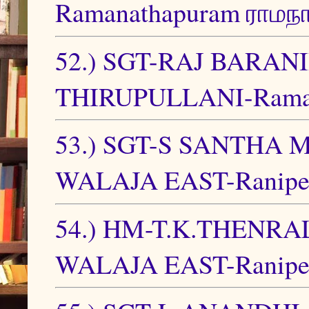
Ramanathapuram ராமநா
52.) SGT-RAJ BARA
THIRUPULLANI-Ramana
53.) SGT-S SANTHA M
WALAJA EAST-Ranipet
54.) HM-T.K.THENRA
WALAJA EAST-Ranipet