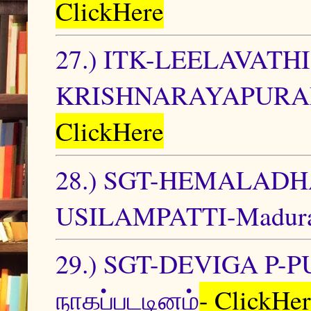
ClickHere
27.) ITK-LEELAVATHI 
KRISHNARAYAPURAM
ClickHere
28.) SGT-HEMALADHA
USILAMPATTI-Madura
29.) SGT-DEVIGA P
நாகப்படடினம்
- ClickHe