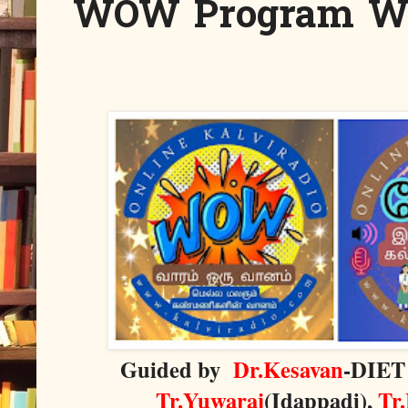
WOW Program Week
Guided by
Dr.Kesavan
-DIET
Tr.Yuwaraj
(Idappadi),
Tr