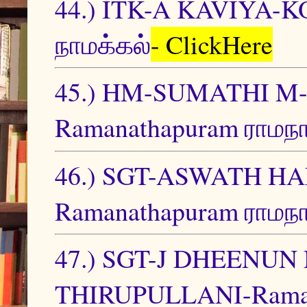
44.) ITK-A KAVIYA-
நாமக்கல்
- ClickHere
45.) HM-SUMATHI 
Ramanathapuram ராமநா
46.) SGT-ASWATH H
Ramanathapuram ராமநா
47.) SGT-J DHEENU
THIRUPULLANI-Ramana