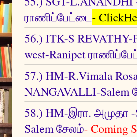
55.) SGT-L.ANANDHI
ராணிப்பேட்டை
- ClickHe
56.) ITK-S REVATHY-P
west-Ranipet ராணிப்பே
57.) HM-R.Vimala Ro
NANGAVALLI-Salem ச
58.) HM-இரா. அமுத
Salem சேலம்
- Coming 