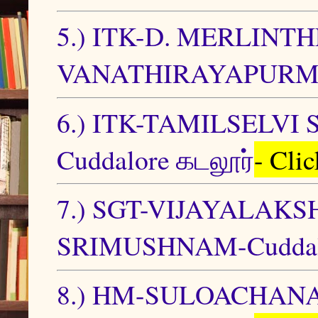
5.) ITK-D. MERLIN
VANATHIRAYAPURM -
6.) ITK-TAMILSELV
Cuddalore கடலூர்
- Cli
7.) SGT-VIJAYALAK
SRIMUSHNAM-Cuddalo
8.) HM-SULOACHANA