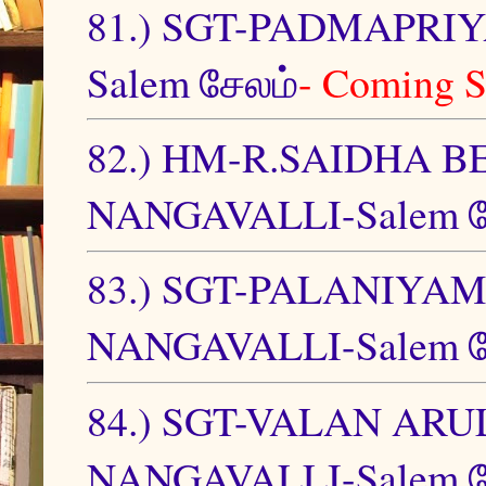
81.) SGT-PADMAPR
Salem சேலம்
- Coming 
82.) HM-R.SAIDHA
NANGAVALLI-Salem ச
83.) SGT-PALANIY
NANGAVALLI-Salem ச
84.) SGT-VALAN A
NANGAVALLI-Salem ச