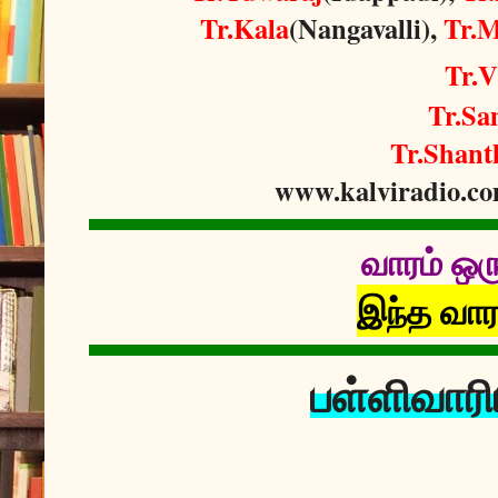
Tr.Kala
(Nangavalli),
Tr.M
Tr.V
Tr.Sa
Tr.Shant
www.kalviradio.co
வாரம் ஒர
இந்த வாரம
பள்ளிவார