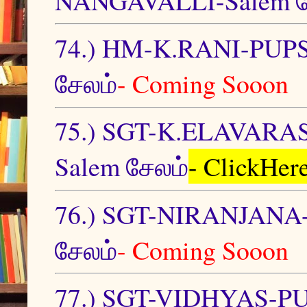
NANGAVALLI-Salem ச
74.) HM-K.RANI-PU
சேலம்
- Coming Sooon
75.) SGT-K.ELAVAR
Salem சேலம்
- ClickHer
76.) SGT-NIRANJAN
சேலம்
- Coming Sooon
77.) SGT-VIDHYAS-