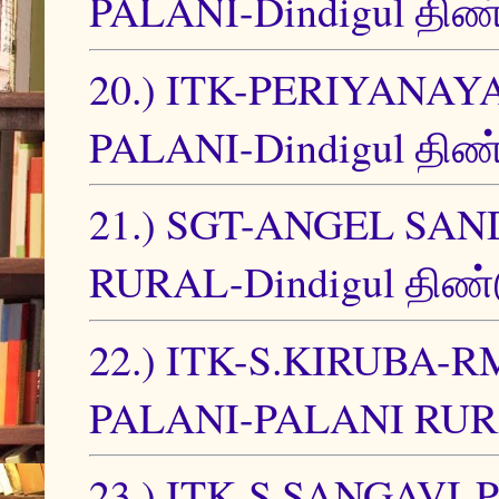
PALANI-Dindigul திண்
20.) ITK-PERIYANAYAG
PALANI-Dindigul திண்
21.) SGT-ANGEL SA
RURAL-Dindigul திண்ட
22.) ITK-S.KIRUBA-RMK
PALANI-PALANI RURAL
23.) ITK-S.SANGAVI