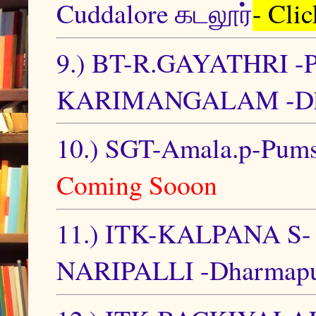
Cuddalore கடலூர்
- Cli
9.) BT-R.GAYATHRI
KARIMANGALAM -Dhar
10.) SGT-Amala.p-Pums 
Coming Sooon
11.) ITK-KALPANA S
NARIPALLI -Dharmapuri