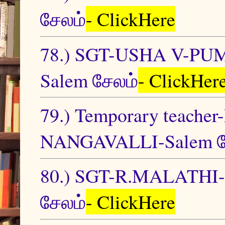
சேலம்
- ClickHere
78.) SGT-USHA V-
Salem சேலம்
- ClickHer
79.) Temporary teac
NANGAVALLI-Salem ச
80.) SGT-R.MALATH
சேலம்
- ClickHere