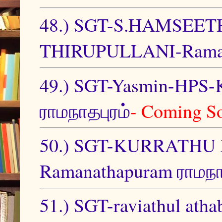
48.) SGT-S.HAMSEE
THIRUPULLANI-Ramana
49.) SGT-Yasmin-HPS-K
ராமநாதபுரம்
- Coming S
50.) SGT-KURRATHU
Ramanathapuram ராமநா
51.) SGT-raviathul atha