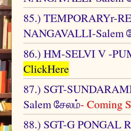
85.) TEMPORARYr-R
NANGAVALLI-Salem ச
86.) HM-SELVI V -PU
ClickHere
87.) SGT-SUNDARA
Salem சேலம்
- Coming 
88.) SGT-G PONGAL