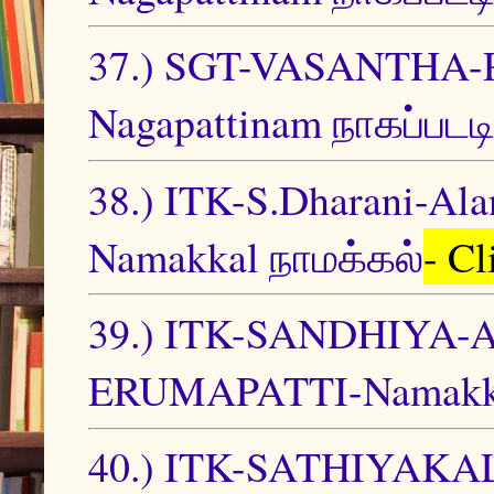
37.) SGT-VASANTH
Nagapattinam நாகப்படட
38.) ITK-S.Dharani-Al
Namakkal நாமக்கல்
- C
39.) ITK-SANDHIY
ERUMAPATTI-Namakka
40.) ITK-SATHIYAKA