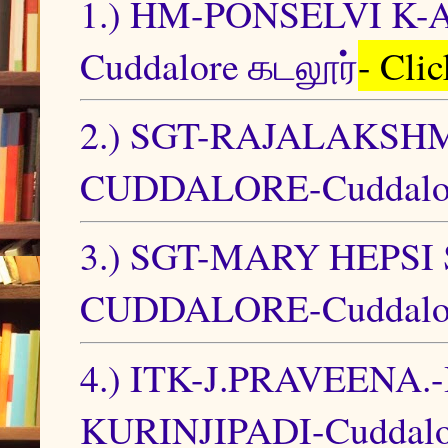
1.) HM-PONSELVI K
Cuddalore கடலூர்
- Cli
2.) SGT-RAJALAKSHM
CUDDALORE-Cuddalor
3.) SGT-MARY HEPSI
CUDDALORE-Cuddalor
4.) ITK-J.PRAVEEN
KURINJIPADI-Cuddalo