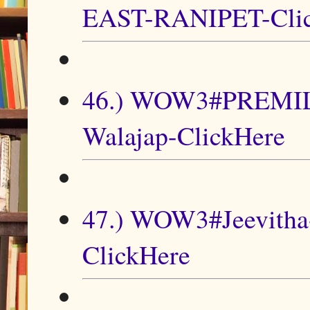
EAST-RANIPET-Cli
46.) WOW3#PREMILA-
Walajap-ClickHere
47.) WOW3#Jeevitha
ClickHere