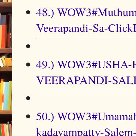
48.) WOW3#Muthuma
Veerapandi-Sa-Click
49.) WOW3#USHA
VEERAPANDI-SALE
50.) WOW3#Umama
kadayampatty-Salem