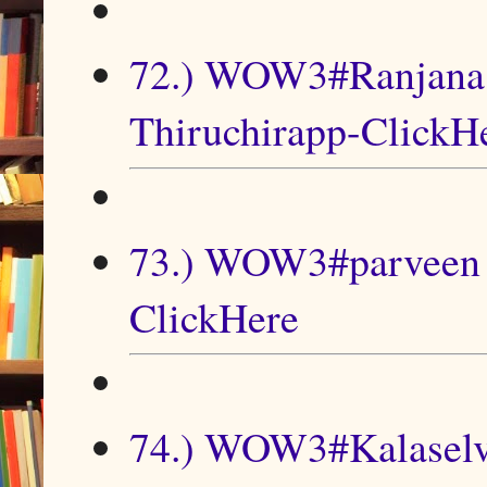
72.) WOW3#Ranjana D
Thiruchirapp-ClickH
73.) WOW3#parveen b
ClickHere
74.) WOW3#Kalase