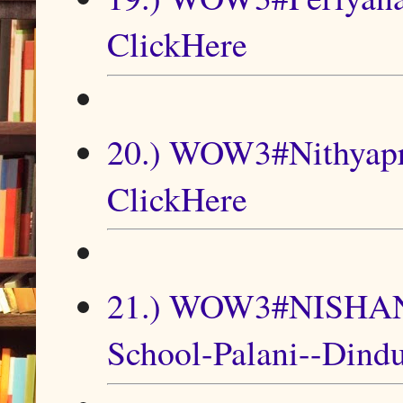
ClickHere
20.) WOW3#Nithyapr
ClickHere
21.) WOW3#NISHANTH
School-Palani--Dind