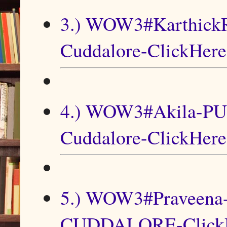
3.) WOW3#KarthickR
Cuddalore-ClickHere
4.) WOW3#Akila-PUM
Cuddalore-ClickHere
5.) WOW3#Praveena
CUDDALORE-Click