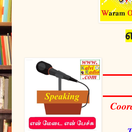
எ
Coord
T