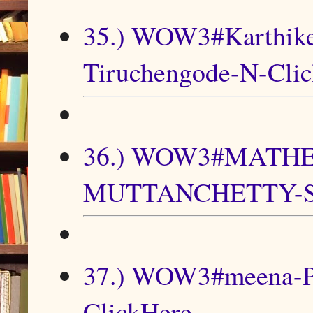
35.) WOW3#Karthike
Tiruchengode-N-Cli
36.) WOW3#MATH
MUTTANCHETTY-SE
37.) WOW3#meena-P
ClickHere