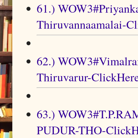
61.) WOW3#Priyanka
Thiruvannaamalai-Cl
62.) WOW3#Vimalran
Thiruvarur-ClickHer
63.) WOW3#T.P.R
PUDUR-THO-ClickH