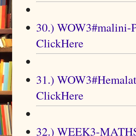
30.) WOW3#malini-P
ClickHere
31.) WOW3#Hemalath
ClickHere
32.) WEEK3-MATH