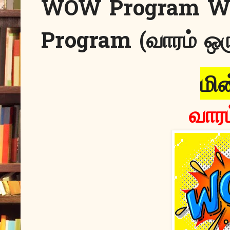
WOW Program Week
Program (வாரம் ஒர
மின
வாரம