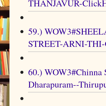
THANJAVUR-ClickH
59.) WOW3#SHEEL
STREET-ARNI-THI-C
60.) WOW3#Chinna S
Dharapuram--Thirupu