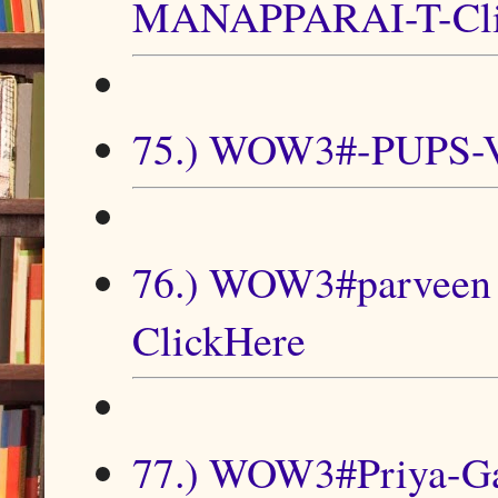
MANAPPARAI-T-Cli
75.) WOW3#-PUPS-Val
76.) WOW3#parveen b
ClickHere
77.) WOW3#Priya-Gan