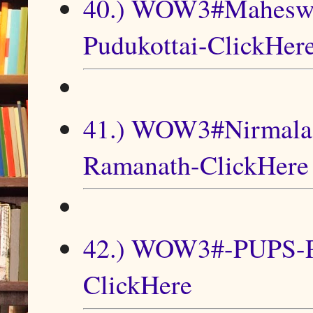
40.) WOW3#Maheswar
Pudukottai-ClickHer
41.) WOW3#Nirmala 
Ramanath-ClickHere
42.) WOW3#-PUPS-P
ClickHere