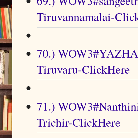
69.) WOW3#sangeeth
Tiruvannamalai-Clic
70.) WOW3#YAZHARA
Tiruvaru-ClickHere
71.) WOW3#Nanthini-
Trichir-ClickHere