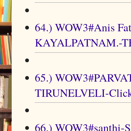
64.) WOW3#Anis F
KAYALPATNAM.-T
65.) WOW3#PARV
TIRUNELVELI-Clic
66.) WOW3#santhi-