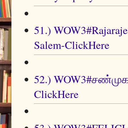
51.) WOW3#Rajaraje
Salem-ClickHere
52.) WOW3#சண்முகத
ClickHere
53.) WOW3#FELIC