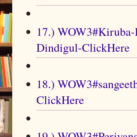
17.) WOW3#Kiruba-R
Dindigul-ClickHere
18.) WOW3#sangeeth
ClickHere
19.) WOW3#Periyana