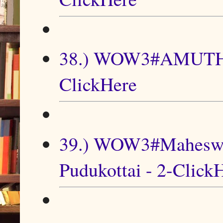
38.) WOW3#AMUTHA
ClickHere
39.) WOW3#Maheswar
Pudukottai - 2-Click