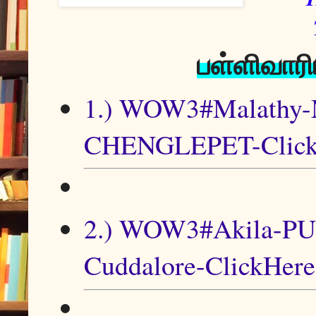
பள்ளிவார
1.) WOW3#Malath
CHENGLEPET-Click
2.) WOW3#Akila-PUM
Cuddalore-ClickHere